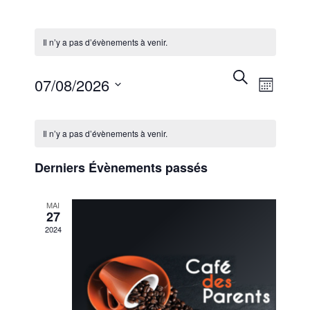
Il n’y a pas d’évènements à venir.
Reche
Navi
Sélectionnez
Recherche
07/08/2026
Mois
une
de
et
date.
Calendrier
vues
naviga
Il n’y a pas d’évènements à venir.
de
Évè
de
Derniers Évènements passés
Évènements
vues
MAI
27
Évène
2024