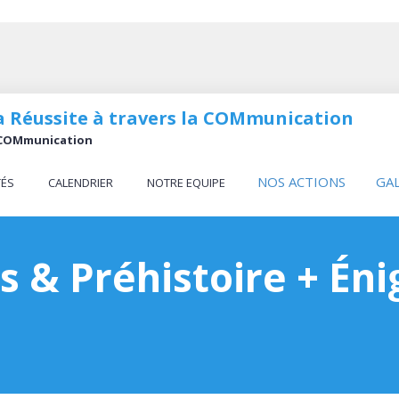
 la Réussite à travers la COMmunication
la COMmunication
NOS ACTIONS
GA
TÉS
CALENDRIER
NOTRE EQUIPE
ts & Préhistoire + É